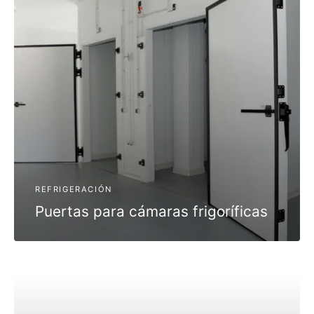
cén Frigorífico
 Acondicionado
enimiento de Aire Acondicionado
alación de Aire Acondicionado
REFRIGERACIÓN
Puertas para cámaras frigoríficas