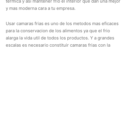
termica y asì mantener frio el interior que dan una mejor
y mas moderna cara a tu empresa.
Usar camaras frias es uno de los metodos mas eficaces
para la conservacion de los alimentos ya que el frio
alarga la vida util de todos los productos. Y a grandes
escalas es necesario constituir camaras frias con la
capacidad para contener y conservar el gran volumen de
mercancias, por eso es quhe recomendamos utilizar
camaras frigorificas.
cuartosfríos.com
Posted in:
Refrigeración
Tagged:
Congelador de Ráfaga
,
Cuartos Fríos
,