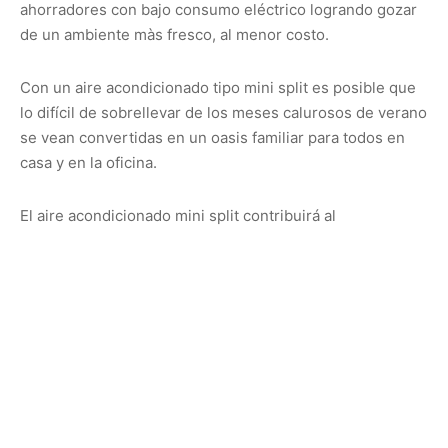
ahorradores con bajo consumo eléctrico logrando gozar
de un ambiente màs fresco, al menor costo.
Con un aire acondicionado tipo mini split es posible que
lo difícil de sobrellevar de los meses calurosos de verano
se vean convertidas en un oasis familiar para todos en
casa y en la oficina.
El aire acondicionado mini split contribuirá al
mejoramiento de tu salud física y mental al ser un
producto que, sin exagerar puede elevar y mejorar tu
calidad de vida.
Contacta a los expertos en la refrigeración y mejora el
ambiente de tu casa u oficina hoy mismo.