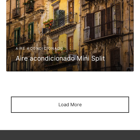
cén Frigorífico
 Acondicionado
enimiento de Aire Acondicionado
AIRE ACONDICIONADO
alación de Aire Acondicionado
Aire acondicionado Mini Split
Load More