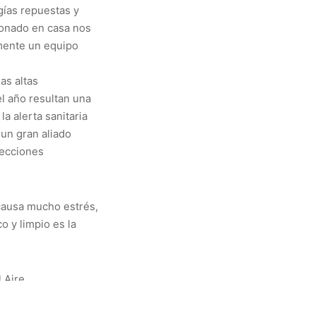
gías repuestas y
ionado en casa nos
lmente un equipo
as altas
l año resultan una
a alerta sanitaria
 un gran aliado
fecciones
 causa mucho estrés,
o y limpio es la
 Aire
a para evitar ser
de calor o