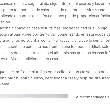
ansamos para seguir al día siguiente con el cuerpo y las ener
argo en temporadas de calor, cuando no tenemos Aire acondic
plicado encontrar el confort que nos puede proporcionar fáci
zación.
 acondicionado en casa resulta mas una necesidad que un lujo, l
otan al país y que por cierto van comenzando en ésta época de
ara quienes no cuentan con clima fresco, y si a eso le sumamos l
mos cuenta de que estamos frente a una temporada difícil, sólo
 calor y de las impurezas en el aire, mismas que nos causan in
o es el Aire acondicionado en casa.
e el estar frente al trafico en la calle, con un día soleado nos
no para nuestro cuerpo, pero llegar a casa y respirar aire fresc
blema.
Te recomendamos el
acondicionado en cas
victima de un golpe 