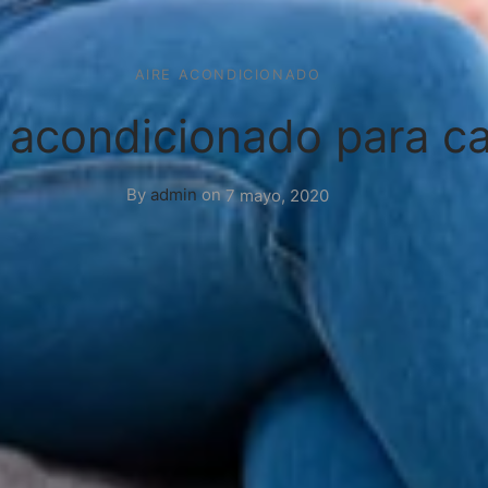
AIRE ACONDICIONADO
e acondicionado para c
By
admin
on
7 mayo, 2020