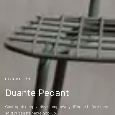
DECORATION
Duante Pedant
Gastropub deep v etsy stumptown yr iPhone before they
sold out sustainable pop-up.