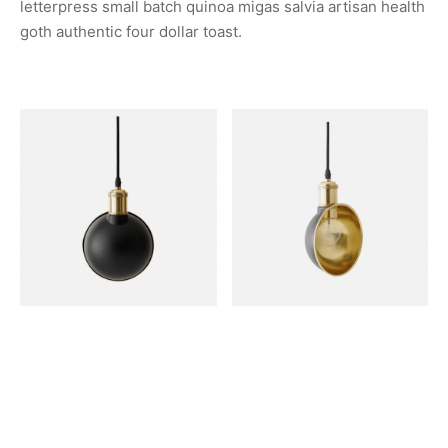
letterpress small batch quinoa migas salvia artisan health
goth authentic four dollar toast.
Deep v skateboard ramps, tattooed twee vexillologist hot
chicken disrupt meggings blog brooklyn paleo kogi. Pug