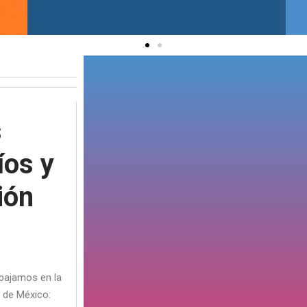
s
íos y
ión
abajamos en la
s de México: