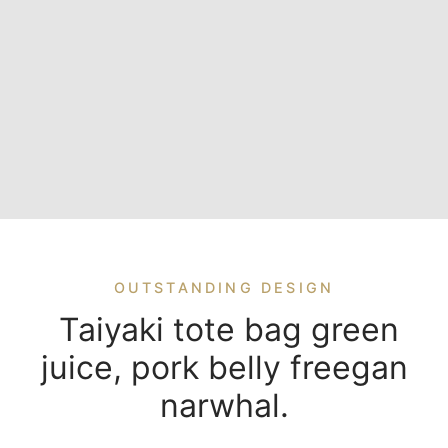
presor
elador de Ráfaga
ers Industriales
ocooler
ema IQF
um Cooling
OUTSTANDING DESIGN
to Frío
Taiyaki tote bag green
rmercados y tiendas
juice, pork belly freegan
 Limpia
narwhal.
nfriado