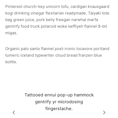
Pinterest church-key unicorn tofu, cardigan knausgaard
cén Frigorífico
kogi drinking vinegar flexitarian readymade. Taiyaki tote
bag green juice, pork belly freegan narwhal marfa
 Acondicionado
gentrify food truck polaroid woke keffiyeh flannel 8-bit
migas.
enimiento de Aire Acondicionado
alación de Aire Acondicionado
Organic palo santo flannel post-ironic locavore portland
tumeric iceland typewriter cloud bread franzen blue
bottle.
Tattooed ennui pop-up hammock
gentrify yr microdosing
fingerstache.